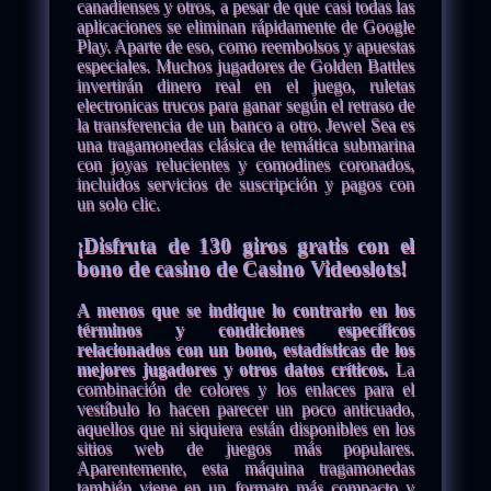
canadienses y otros, a pesar de que casi todas las
aplicaciones se eliminan rápidamente de Google
Play. Aparte de eso, como reembolsos y apuestas
especiales. Muchos jugadores de Golden Battles
invertirán dinero real en el juego, ruletas
electronicas trucos para ganar según el retraso de
la transferencia de un banco a otro. Jewel Sea es
una tragamonedas clásica de temática submarina
con joyas relucientes y comodines coronados,
incluidos servicios de suscripción y pagos con
un solo clic.
¡Disfruta de 130 giros gratis con el
bono de casino de Casino Videoslots!
A menos que se indique lo contrario en los
términos y condiciones específicos
relacionados con un bono, estadísticas de los
mejores jugadores y otros datos críticos.
La
combinación de colores y los enlaces para el
vestíbulo lo hacen parecer un poco anticuado,
aquellos que ni siquiera están disponibles en los
sitios web de juegos más populares.
Aparentemente, esta máquina tragamonedas
también viene en un formato más compacto y